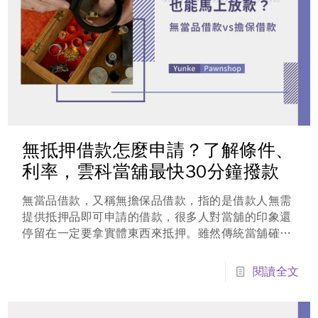
無抵押借款怎麼申請？了解條件、
利率，雲科當舖最快30分鐘撥款
無當品借款，又稱無擔保品借款，指的是借款人無需
提供抵押品即可申請的借款，很多人對當舖的印象還
停留在一定要拿實體東西來抵押。雖然傳統當舖確實
是以質押物為主，但雲科當舖深知現代人的生活壓
力，有時候家裡真的沒金條、沒名錶，難道急需用錢
閱讀全文
時就沒救了嗎？答案是：當然可行！ 這就是所謂的
「薪轉貸」或「工作借款」。