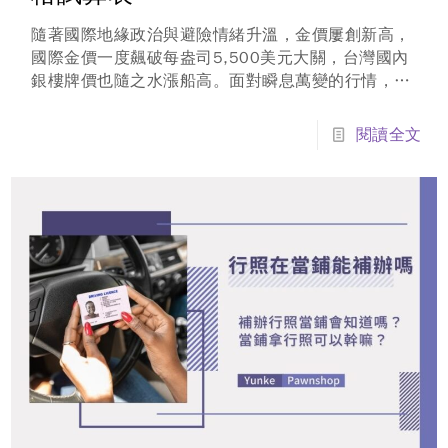
隨著國際地緣政治與避險情緒升溫，金價屢創新高，
國際金價一度飆破每盎司5,500美元大關，台灣國內
銀樓牌價也隨之水漲船高。面對瞬息萬變的行情，如
何精準計算手中的金飾價值？雲科雲林當鋪特別整理
這份黃金價格換算指南，並提供線上黃金賣出試算公
閱讀全文
式，讓您在買賣或典當黃金前，心中先有一把尺，以
下提供最新黃金價錢參考！