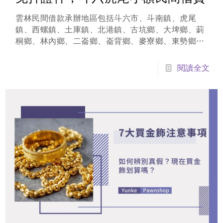
雲林民間借款承辦地區包括斗六市、斗南鎮、虎尾
鎮、西螺鎮、土庫鎮、北港鎮、古坑鄉、大埤鄉、莿
桐鄉、林內鄉、二崙鄉、崙背鄉、麥寮鄉、東勢鄉、
褒忠鄉、臺西鄉、元長鄉、四湖鄉、口湖鄉、水林
鄉，周邊的縣市如彰化縣、嘉義縣也可以承辦！雲科
閱讀全文
當鋪提供多樣化的雲林借款方式，只要確認好自身條
件與需求，最快 20 分鐘即可順利撥款...