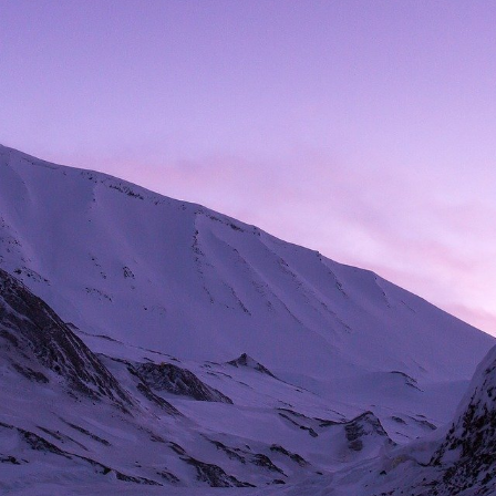
汽車借款免留車
讓您沒負擔
機車借款
3年機車借3萬
，簡單迅速
工業區借款
憑收入證明
來就借