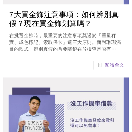
7大買金飾注意事項：如何辨別真
假？現在買金飾划算嗎？
在挑選金飾時，最重要的注意事項莫過於「重量秤
實、成色標記、索取保卡」這三大原則。面對琳瑯滿
目的款式，辨別真假的首要關鍵在於檢查是否有
「9999」或「足金」字樣，並核對店家提供的金飾
保證卡是否標註完整重量與店章。隨著2026年初國
閱讀全文
際地緣政治與貨幣政策交織影響，黃金價格在避險需
求推動下呈現高位震盪，對於想在近期進場的消費
者...