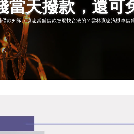
錢當天撥款，還可
鋪借款知識
»
褒忠當舖借款怎麼找合法的？雲林褒忠汽機車借