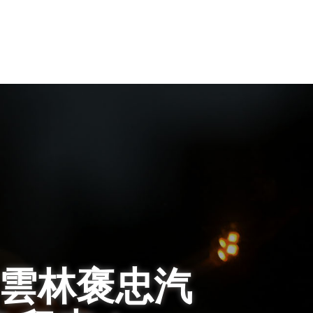
雲林褒忠汽