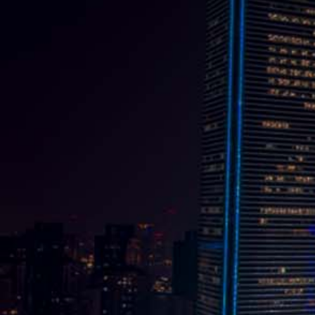
雲科斗六當鋪擁有豐富經驗，
合法利息計算，是政府立案核
可的專業當鋪：
地址：雲林縣斗六市文化路
527號
營業時間：周一至周日 08:30
~ 22:00
聯絡資訊：
(05)5335000
服務項目：汽機車借款、黃金
借款、3C借款、鑽石借款、工
業區薪資借款...等