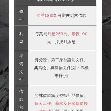
條
年滿18歲
即可辦理雲林借款
件
利
每萬元
月息250元、最低100
息
元
，採按月繳息
準
身分證、第二身分證明文件、
備
典當物、典當物文件(如：汽機
文
車行照)
件
借
雲林借款額度視抵押品價值、
款
個人工作、薪水及各項負債授
額