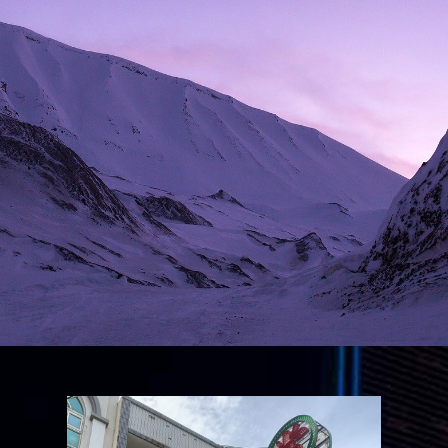
3年機車借3萬
輕重型機車皆可借
工業區借款
憑收入證明
薪資小額借款