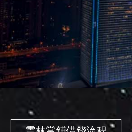
雲林當舖借錢服務在地鄉親多
年，不管您在雲林哪個區域，
皆可辦理！雲科當鋪服務區域
包含：
虎尾、斗六、斗南、麥寮、崙
背、二崙、西螺、莿桐、林
內、臺西、東勢、褒忠、元
長、土庫、大埤、古坑、四
湖、口湖、水林、北港...
等。
雲林當鋪借錢流程