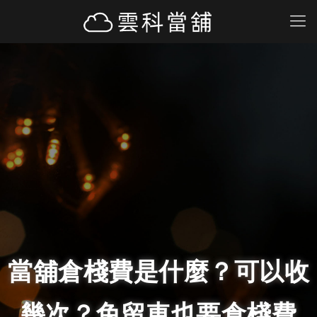
當舖倉棧費是什麼？可以收
幾次？免留車也要倉棧費