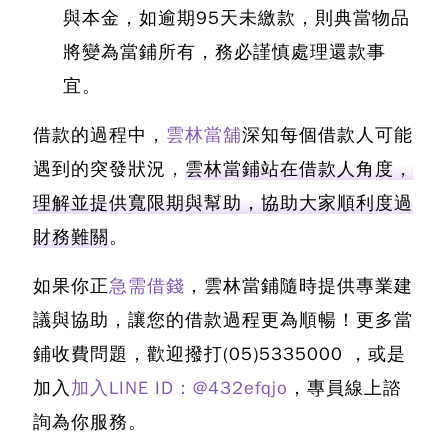
與本金，如逾期95天未繳款，則典當物品
將變為當鋪所有，務必謹慎處理還款事
宜。
借款的過程中，
雲林當舖
深知每個借款人可能
遇到的突發狀況，
雲林當鋪站在借款人角度，
理解並提供寬限期與幫助，協助大家順利度過
財務難關
。
如果你正
急需借錢
，雲林當鋪隨時提供專業建
議與協助，讓您的借款過程更為順暢！更多當
鋪收費問題，歡迎撥打
(05)5335000
，或是
加入
加入LINE ID：@432efqjo
，專員線上諮
詢為你服務。