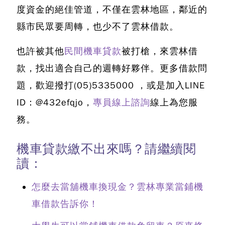
度資金的絕佳管道，不僅在雲林地區，鄰近的
縣市民眾要周轉，也少不了雲林借款。
也許被其他
民間機車貸款
被打槍，來雲林借
款，找出適合自己的週轉好夥伴。更多借款問
題，歡迎撥打
(05)5335000
，或是加入LINE
ID：@432efqjo，
專員線上諮詢
線上為您服
務。
機車貸款繳不出來嗎？請繼續閱
讀：
怎麼去當舖機車換現金？雲林專業當鋪機
車借款告訴你！