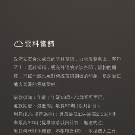
政府立案合法成立的雲林當舖，力求服務至上，客戶
至上，雲科當鋪，明亮舒適的洽談空間，親切的櫃
檯，打破一般民眾對傳統當舖刻板的印象，是深受在
地人喜愛的雲林當鋪！
借款須知：年齡：年滿18歲~70歲皆可辦理。
還款期數：最低3期-最長60期 (以月計算)。
利息(以法規定為準) : 月息最低1%~最高2.5%[年利
率最高30%] (提早結清以日計算，無違約金)
無任何代辦手續費、不限職業類別；依據個人工作、