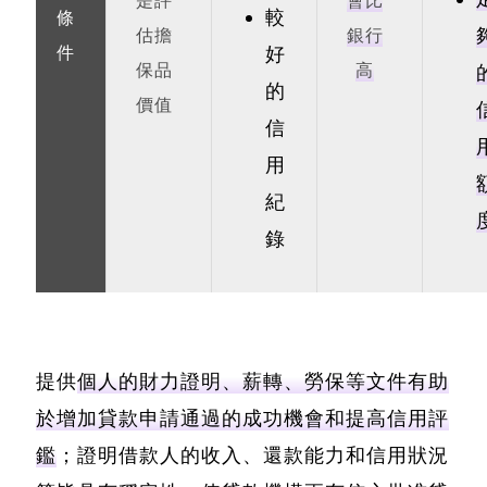
是評
會比
較
條
估擔
銀行
件
好
保品
高
的
價值
信
用
紀
錄
提供
個人的財力證明、薪轉、勞保等文件有助
於增加貸款申請通過的成功機會和提高信用評
鑑
；證明借款人的收入、還款能力和信用狀況