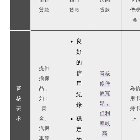
當鋪
銀行
民間
卡
貸款
貸款
貸款
借
金
良
好
的
提供
信
審核
擔保
用
條件
審
品，
為
較寬
紀
核
如：
用
鬆，
錄
要
黃
持
但利
求
金、
穩
人
率較
汽機
定
高
車等