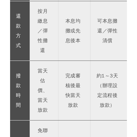
按月
還
繳息
本息均
可本息攤
款
／彈
攤或先
還／彈性
方
性攤
息後本
清償
式
還
當天
撥
完成審
約1～3天
估
款
核後最
（辦理設
價、
時
快當天
定流程後
當天
間
放款
放款）
放款
免聯