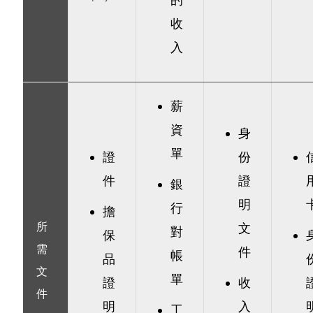
的
收
入
薪
資
身
單
證
份
件
證
銀
明
行
擔
所
文
對
保
需
件
帳
品
文
單
證
收
件
明
入
工