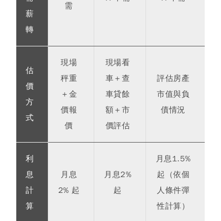
需
薪
轉
現場
現場看
估
秤重
車＋查
評估房產
價
＋金
車貸餘
市值與負
方
價報
額＋市
債情況
式
價
價評估
利
月息1.5%
息
月息
月息2%
起（依個
計
2% 起
起
人條件彈
算
性計算）