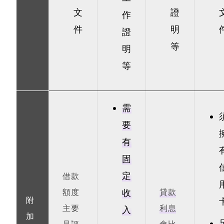
文
證
作
件
明
證
等
明
等
需
要
有
固
定
借款
額度
收
貸款
附
主要
利息
入
加