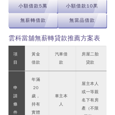
小額借款5萬
小額借款10萬
無薪轉借款
無當品借款
雲科當舖無薪轉貸款推薦方案表
項
黃金
汽車借
房屋二胎
目
借款
款
貸款
年滿
屋主本人
申
20
或一等親
請
歲，
車主本
名下有房
條
持有
人
產（不限
件
實體