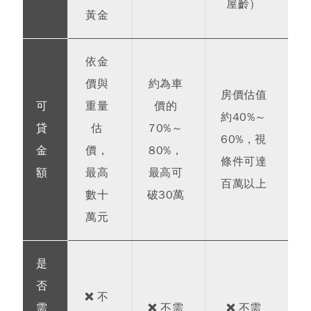
屋齡）
黃金
依金
價與
約為車
房價估值
可
重量
價的
約40%～
貸
估
70%～
60%，視
金
價，
80%，
條件可達
額
最高
最高可
百萬以上
數十
破30萬
萬元
是
否
❌ 不
需
❌ 不需
❌ 不需