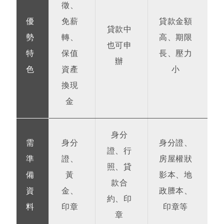
徵、
優
免薪
貸款金額
貸款中
勢
轉、
高、期限
也可申
特
保值
長、壓力
辦
色
資產
小
換現
金
身分
需
身分
身分證、
證、行
準
證、
房屋權狀
照、貸
備
黃
影本、地
款合
資
金、
政謄本、
約、印
料
印章
印章等
章