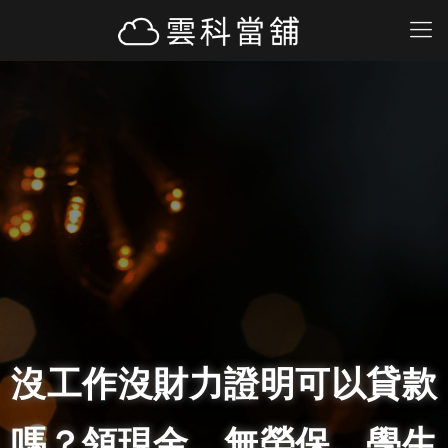
沒工作沒財力證明可以貸款
嗎？領現金、無勞保、學生