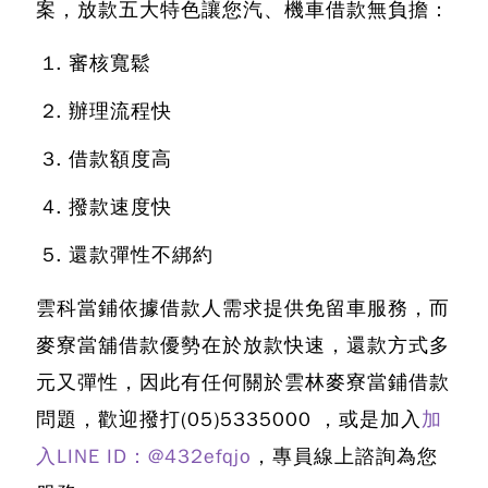
案，放款五大特色讓您汽、機車借款無負擔：
審核寬鬆
辦理流程快
借款額度高
撥款速度快
還款彈性不綁約
雲科當鋪依據借款人需求提供免留車服務，而
麥寮當舖借款優勢在於放款快速，還款方式多
元又彈性，因此有任何關於雲林麥寮當鋪借款
問題，歡迎撥打
(05)5335000
，或是加入
加
入LINE ID：@432efqjo
，專員線上諮詢為您