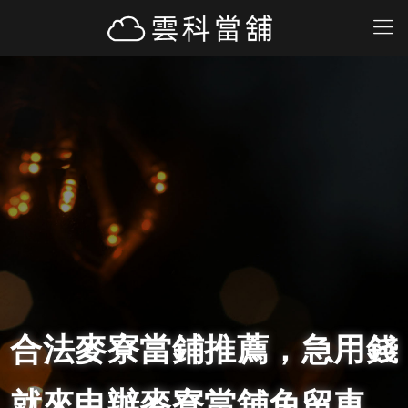
合法麥寮當鋪推薦，急用錢
就來申辦麥寮當舖免留車、