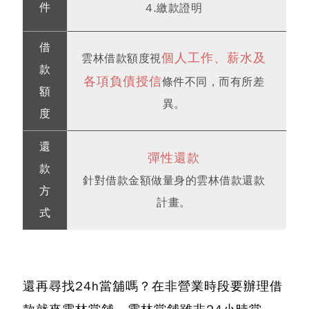
件
4.繳款證明
借
個人工作、薪水及
雲林借款額度視
款
各項負債授信
條件不同，而有所差
額
異。
度
還
彈性還款
款
針對借款金額做量身的雲林借款還款
方
計畫。
式
還再尋找
24h當舖
嗎？在非營業時段要辦理借