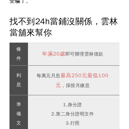
受騙了。
找不到24h當鋪沒關係，雲林
當舖來幫你
條
年滿20歲
即可辦理雲林借款
件
最高250元最低100
利
每萬元月息
息
元
，採按月繳息
準
1.身分證
備
2.第二身分證明文件
文
3.行照