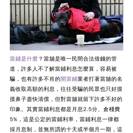
當鋪是什麼
？當舖是唯一民間合法借錢的管
道，許多人不了解
當鋪利息怎麼算
，容易被
騙，也有許多不肖的
開當鋪
業者打著當舖的名
義收取高額的利息，往往受騙的民眾也只好摸
摸鼻子盡快清償，但對當舖就留下許多不好的
印象。其實
當鋪利息都是月息2.5分、倉棧費
5%，這是公定的當鋪利率
，當鋪利息一律都
採月息制，並無所謂的十天或半個月一期，這