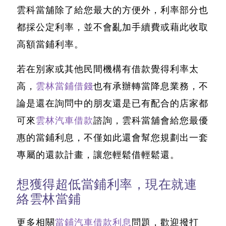
雲科當舖除了給您最大的方便外，利率部分也
都採公定利率，
並不會亂加手續費或藉此收取
高額當鋪利率
。
若在別家或其他民間機構有借款覺得利率太
高，
雲林當鋪借錢
也有承辦轉當降息業務，不
論是還在詢問中的朋友還是已有配合的店家都
可來
雲林汽車借款
諮詢，
雲科當舖會給您最優
惠的當鋪利息
，不僅如此還會幫您規劃出一套
專屬的還款計畫，讓您輕鬆借輕鬆還。
想獲得超低當鋪利率，現在就連
絡雲林當鋪
更多相關
當鋪汽車借款利息
問題，歡迎撥打