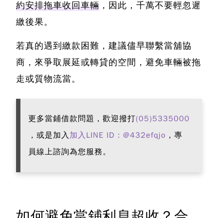
約安排拖車收回車輛
，因此，千萬不要輕忽遲
繳後果。
若真的遇到繳款困難，建議儘早聯繫當舖協
商，來爭取展延或轉貸的空間，避免車輛被拖
走或質物流當。
更多當鋪借款問題，歡迎撥打
(05)5335000
，或是加入
加入LINE ID：@432efqjo
，專
員線上諮詢為您服務。
如何避免當鋪利息超收？合