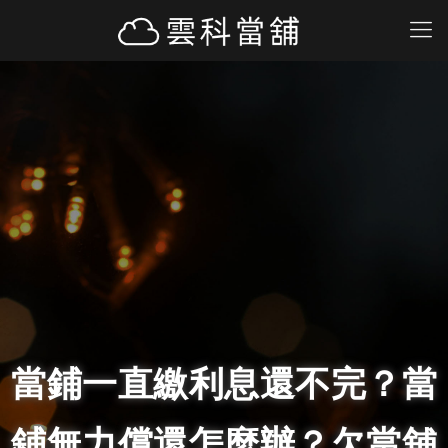
當鋪一直繳利息還不完？當
鋪無力償還怎麼辦？欠當舖