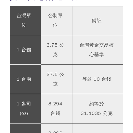
台灣單
公制單
備註
位
位
3.75 公
台灣黃金交易核
1 台錢
克
心基準
37.5 公
1 台兩
等於 10 台錢
克
1 盎司
8.294
約等於
(oz)
台錢
31.1035 公克