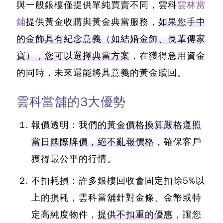
與一般銀樓僅提供單純買賣不同，雲科
雲林當
鋪
提供黃金收購與黃金典當服務，
如果您手中
的金飾具有紀念意義（如結婚金飾、長輩傳家
寶），您可以選擇典當方案
，在獲得急用資金
的同時，未來還能將具意義的黃金贖回。
雲科當舖的3大優勢
報價透明：我
們的黃金價格換算嚴格遵照
當日國際牌價，絕不亂報價格
，確保客戶
獲得最公平的行情。
不扣耗損：許多銀樓回收會固定扣除5%以
上的損耗，雲科當舖針對金條、金幣或特
定高純度物件，
提供不扣重的優惠
，讓您