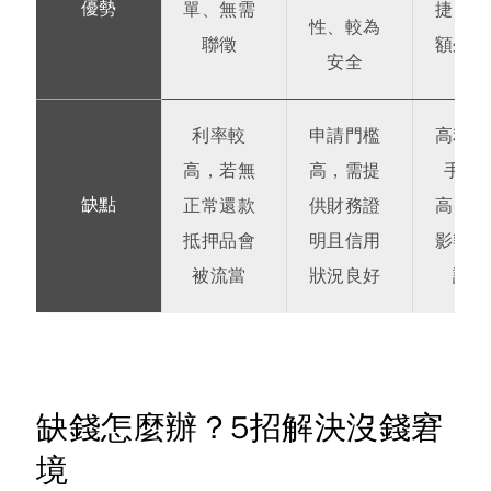
優勢
單、無需
捷，無
性、較為
聯徵
額外審
安全
利率較
申請門檻
高利率
高，若無
高，需提
手續
缺點
正常還款
供財務證
高，可
抵押品會
明且信用
影響信
被流當
狀況良好
評分
缺錢怎麼辦？5招解決沒錢窘
境