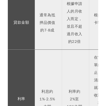
根據申請
人的月收
通常為抵
根據信
入而定，
貸款金額
押品價值
卡額度
並且不超
的7-8成
定
過月收入
的22倍
在當期
單繳款
止日前
清款項
就不會
利息約
利率約
收取任
利率
1%-2.5%
2%至
利息