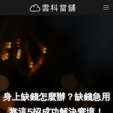
身上缺錢怎麼辦？缺錢急用
靠這5招成功解決窘境！