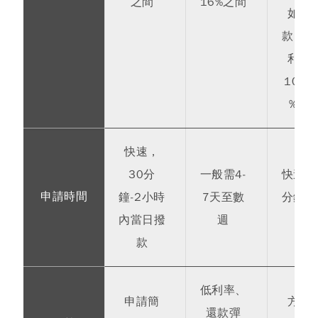
之間
16%之間
如未
款，循
利息
10%-
%之
快速，
30分
一般需4-
快速，
申請時間
鐘-2小時
7天至數
分鐘內
內當日撥
週
成
款
低利率、
申請簡
方便
還款彈