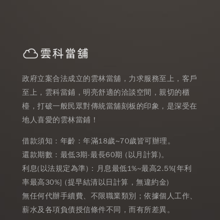
政府立案合法成立的雲林當舖，力求服務至上，客戶
至上，雲科當鋪，明亮舒適的洽談空間，親切的櫃
檯，打破一般民眾對傳統當舖刻板的印象，是深受在
地人喜愛的雲林當鋪！
借款須知：年齡：年滿18歲~70歲皆可辦理。
還款期數：最低3期-最長60期 (以月計算)。
利息(以法規定為準) : 月息最低1%~最高2.5%[年利
率最高30%] (提早結清以日計算，無違約金)
無任何代辦手續費、不限職業類別；依據個人工作、
薪水及各項負債授信條件不同，而有所差異。