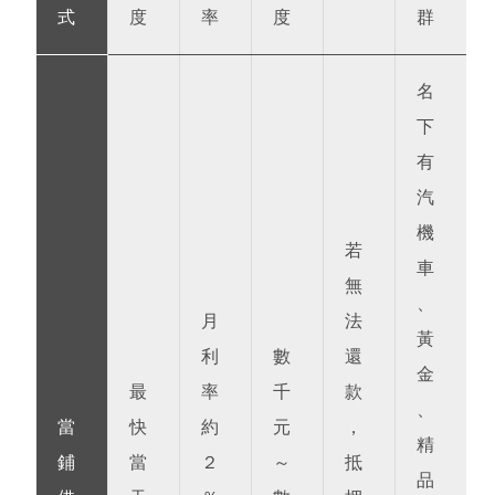
式
度
率
度
群
名
下
有
汽
機
若
車
無
、
月
法
黃
利
數
還
金
最
率
千
款
、
當
快
約
元
，
精
鋪
當
2
～
抵
品