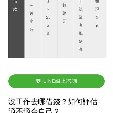
借
%
非
額
～
數
款
～
法
現
數
萬
2.
業
金
小
元
5
者
者
時
%
風
險
高
💬 LINE線上諮詢
沒工作去哪借錢？如何評估
適不適合自己？