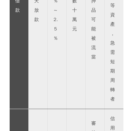
借
天
%
數
押
等
款
放
～
十
品
資
款
2.
萬
可
產
5
元
能
，
%
被
急
流
需
當
短
期
周
轉
者
信
審
用