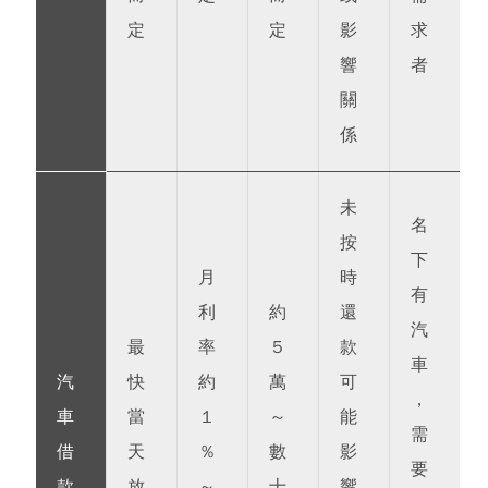
定
定
影
求
響
者
關
係
未
名
按
下
月
時
有
利
約
還
汽
最
率
5
款
車
汽
快
約
萬
可
，
車
當
1
～
能
需
借
天
%
數
影
要
款
放
～
十
響