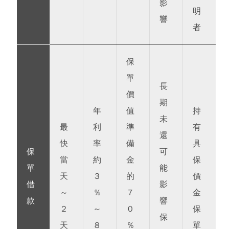
影
明
響
者
保
單
長
價
期
年
值
持
未
最
利
準
有
還
快
率
備
具
保
可
當
約
金
保
單
能
天
3
的
價
借
影
～
%
7
金
款
響
2
～
0
保
保
天
8
%
單