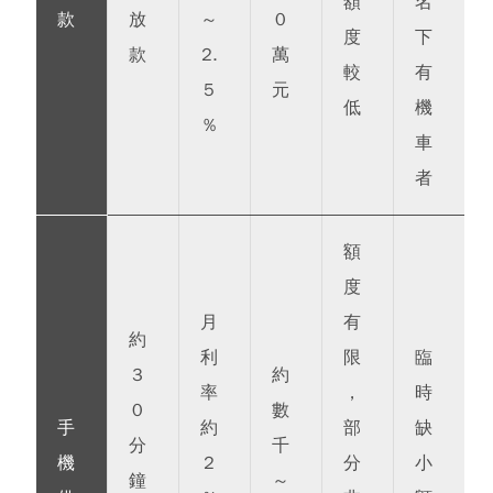
額
名
款
放
～
0
度
下
款
2.
萬
較
有
5
元
低
機
%
車
者
額
度
月
有
約
利
限
臨
3
約
率
，
時
0
數
手
約
部
缺
分
千
機
2
分
小
鐘
～