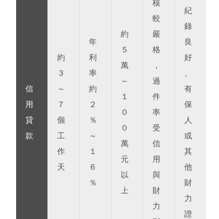
核
紀
較
錄
約
嚴
年
良
5
格
約
利
好
萬
，
3
率
、
～
過
信
～
約
有
1
件
用
7
2
保
0
率
貸
個
%
人
0
受
款
工
～
或
萬
信
作
1
其
元
用
天
6
他
以
與
%
財
上
財
力
力
證