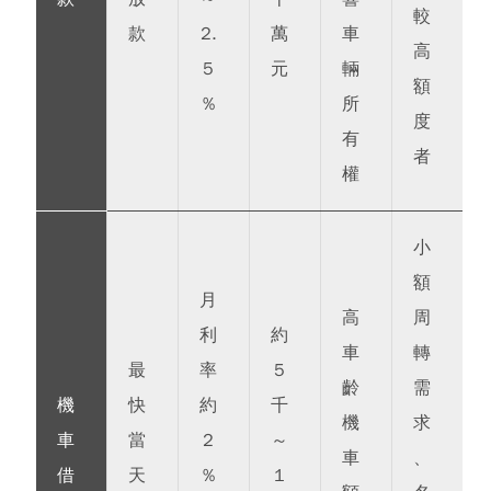
較
款
2.
萬
車
高
5
元
輛
額
%
所
度
有
者
權
小
額
月
高
周
利
約
車
轉
最
率
5
齡
需
機
快
約
千
機
求
車
當
2
～
車
、
借
天
%
1