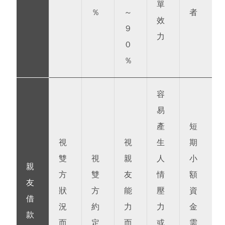
單
%
～
者
效
9
力
0
%
容
易
產
短
視
視
生
期
雙
視
親
人
小
親
方
雙
友
情
額
友
狀
方
能
壓
資
借
況
約
力
力
金
款
而
定
而
或
需