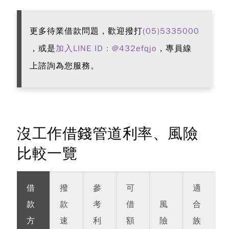
更多待業借款問題，歡迎撥打
(05)5335000
，或是
加入LINE ID：@432efqjo
，專員線
上諮詢為您服務。
沒工作借錢管道利率、風險
比較一覽
借
撥
參
可
適
款
款
考
借
風
合
方
速
利
額
險
族