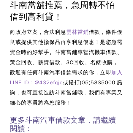
斗南當舖推薦，急周轉不怕
借到高利貸！
向政府立案，合法利息
雲林當鋪
借款，條件優
良或提供其他擔保品再享利息優惠！是您急需
資金時的好幫手。斗南當鋪專營汽機車借款、
黃金回收、薪資借款、3C回收、名錶收購，
歡迎有任何斗南汽車借款需求的你，立即
加入
LINE ID：@432efqjo
或撥打
(05)5335000
諮
詢，也可直接造訪斗南當鋪哦，我們有專業又
細心的專員將為您服務！
更多斗南汽車借款文章，請繼續
閱讀：