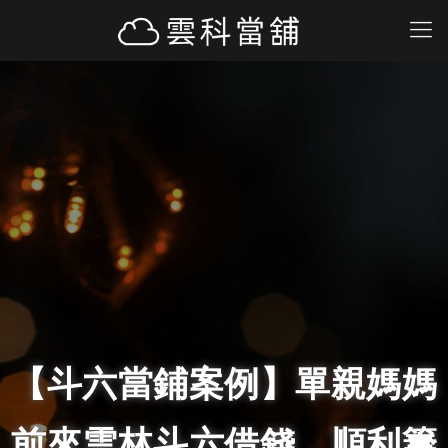
【斗六當鋪案例】單親媽媽
前來雲林斗六借錢，順利籌