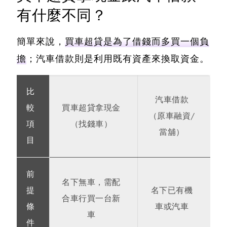
有什麼不同？
簡單來說，
買車超貸是為了借錢而多買一個負
擔
；汽車借款則是利用既有資產來換取資金。
比
汽車借款
較
買車超貸拿現金
（原車融資/
項
（找錢車）
當舖）
目
前
名下無車，需配
提
名下已有機
合車行買一台新
條
車或汽車
車
件