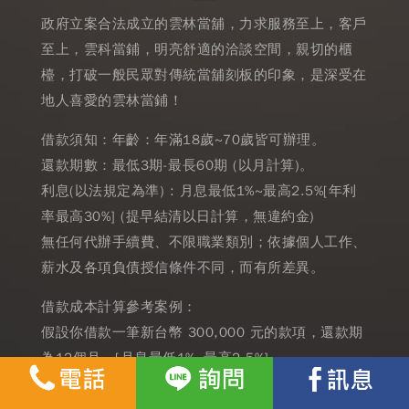
政府立案合法成立的雲林當舖，力求服務至上，客戶
至上，雲科當鋪，明亮舒適的洽談空間，親切的櫃
檯，打破一般民眾對傳統當舖刻板的印象，是深受在
地人喜愛的雲林當鋪！
借款須知：年齡：年滿18歲~70歲皆可辦理。
還款期數：最低3期-最長60期 (以月計算)。
利息(以法規定為準) : 月息最低1%~最高2.5%[年利
率最高30%] (提早結清以日計算，無違約金)
無任何代辦手續費、不限職業類別；依據個人工作、
薪水及各項負債授信條件不同，而有所差異。
借款成本計算參考案例：
假設你借款一筆新台幣 300,000 元的款項，還款期
為12個月，[月息最低1%~最高2.5%]
本次範例中，月息為1.7% 最高年利率為20.4%，等