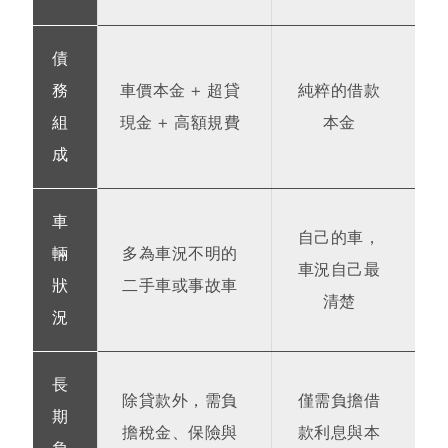
債
務
車價本金 + 超貸
純粹的借款
組
現金 + 高額規費
本金
成
車
自己的車，
輛
多為車況不明的
車況自己最
狀
二手車或事故車
清楚
況
長
除貸款外，需負
僅需負擔借
期
擔稅金、保險與
款利息與本