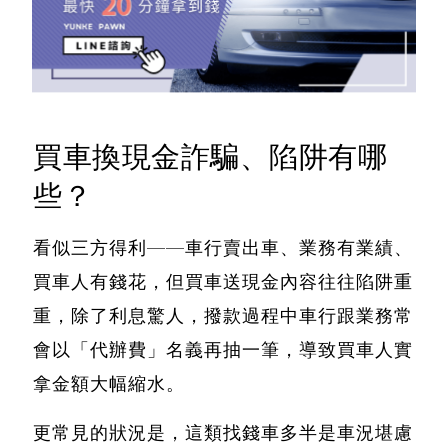
買車換現金詐騙、陷阱有哪
些？
看似三方得利——車行賣出車、業務有業績、
買車人有錢花，
但買車送現金內容往往陷阱重
重，除了利息驚人
，撥款過程中車行跟業務常
會以「代辦費」名義再抽一筆，導致買車人實
拿金額大幅縮水。
更常見的狀況是，
這類找錢車多半是車況堪慮