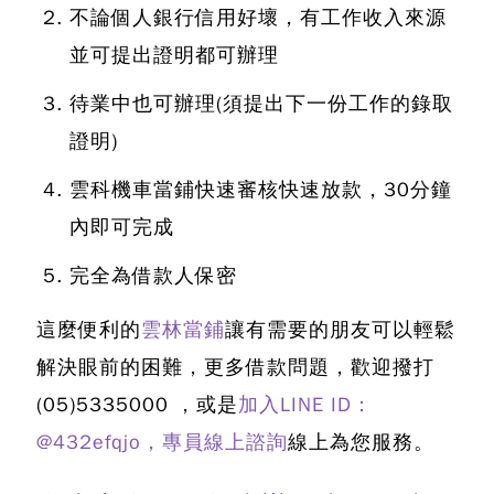
不論個人銀行信用好壞，有工作收入來源
並可提出證明都可辦理
待業中也可辦理(須提出下一份工作的錄取
證明)
雲科機車當鋪快速審核快速放款
，30分鐘
內即可完成
完全為借款人保密
這麼便利的
雲林當鋪
讓有需要的朋友可以輕鬆
解決眼前的困難，更多借款問題，歡迎撥打
(05)5335000
，或是
加入LINE ID：
@432efqjo，專員線上諮詢
線上為您服務。