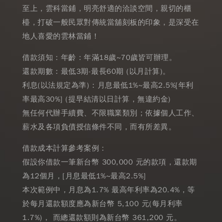
至上，雲科當鋪，明亮舒適的洽談空間，親切的櫃
檯，打破一般民眾對傳統當舖刻板的印象，是深受在
地人喜愛的雲林當鋪！
借款須知：年齡：年滿18歲~70歲皆可辦理。
還款期數：最低3期-最長60期 (以月計算)。
利息(以法規定為準) : 月息最低1%~最高2.5%[年利
率最高30%] (提早結清以日計算，無違約金)
無任何代辦手續費、不限職業類別；依據個人工作、
薪水及各項負債授信條件不同，而有所差異。
借款成本計算參考案例：
假設你借款一筆新台幣 300,000 元的款項，還款期
為12個月，[月息最低1%~最高2.5%]
本次範例中，月息為1.7% 最高年利率為20.4%，等
於每月還款額度應為新台幣 5,100 元(每月利率
1.7%)， 而總還款額則為新台幣 361,200 元。