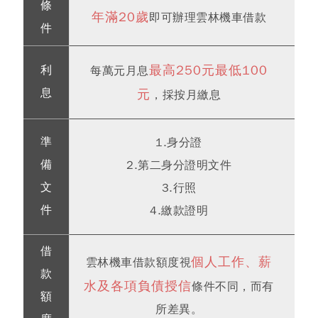
條
年滿20歲
即可辦理雲林機車借款
件
最高250元最低100
利
每萬元月息
息
元
，採按月繳息
準
1.身分證
備
2.第二身分證明文件
文
3.行照
件
4.繳款證明
借
個人工作、薪
雲林機車借款額度視
款
水及各項負債授信
條件不同，而有
額
所差異。