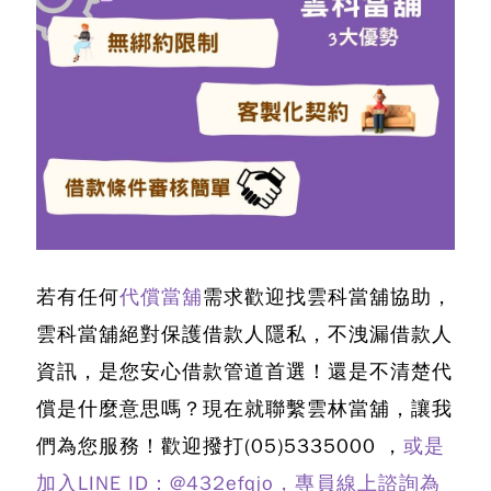
若有任何
代償當舖
需求歡迎找雲科當舖協助，
雲科當舖絕對保護借款人隱私，不洩漏借款人
資訊，是您安心借款管道首選！還是不清楚
代
償是什麼意思嗎
？現在就聯繫雲林當舖，讓我
們為您服務！歡迎撥打
(05)5335000
，
或是
加入LINE ID：@432efqjo，專員線上諮詢為