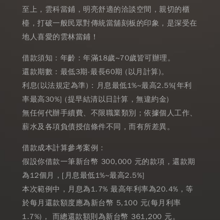
至上，雲科當鋪，明亮舒適的洽談空間，親切的櫃
檯，打破一般民眾對傳統當舖刻板的印象，是深受在
地人喜愛的雲林當鋪！
借款須知：年齡：年滿18歲~70歲皆可辦理。
還款期數：最低3期-最長60期 (以月計算)。
利息(以法規定為準) : 月息最低1%~最高2.5%[年利
率最高30%] (提早結清以日計算，無違約金)
無任何代辦手續費、不限職業類別；依據個人工作、
薪水及各項負債授信條件不同，而有所差異。
借款成本計算參考案例：
假設你借款一筆新台幣 300,000 元的款項，還款期
為12個月，[月息最低1%~最高2.5%]
本次範例中，月息為1.7% 最高年利率為20.4%，等
於每月還款額度應為新台幣 5,100 元(每月利率
1.7%)， 而總還款額則為新台幣 361,200 元。