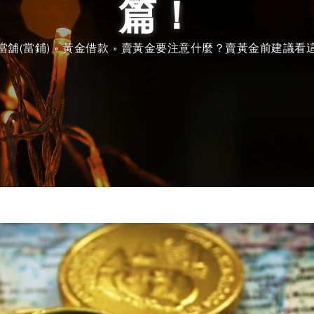
篇！
當舖(當鋪)
»
黃金借款
»
賣黃金要注意什麼？賣黃金前建議看