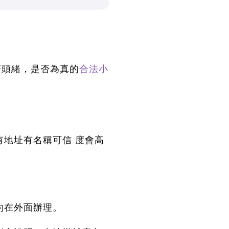
著頭緒，是否為真的
合法小
地址有名稱可信 度會高
約在外面辦理。