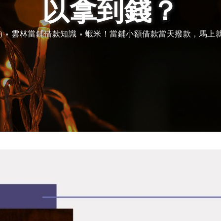
以拿到錢？
)
»
雲林當鋪借款知識
»
蝦米！當鋪小額借款當天撥款，馬上